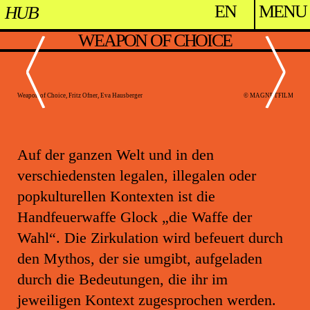
HOLEN UND BRINGE
HUB: HUB
EN
MENU
HUB
WEAPON OF CHOICE
Weapon of Choice
TFILM
Weapon of Choice, Fritz Ofner, Eva Hausberger
© MAGNETFILM
Weapon
Auf der ganzen Welt und in den
verschiedensten legalen, illegalen oder
popkulturellen Kontexten ist die
Handfeuerwaffe Glock „die Waffe der
Wahl“. Die Zirkulation wird befeuert durch
den Mythos, der sie umgibt, aufgeladen
durch die Bedeutungen, die ihr im
jeweiligen Kontext zugesprochen werden.