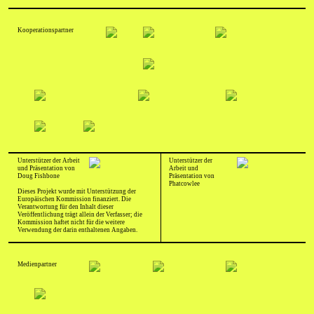
Kooperationspartner
Unterstützer der Arbeit
Unterstützer der
und Präsentation von
Arbeit und
Doug Fishbone
Präsentation von
Phatcowlee
Dieses Projekt wurde mit Unterstützung der
Europäischen Kommission finanziert. Die
Verantwortung für den Inhalt dieser
Veröffentlichung trägt allein der Verfasser; die
Kommission haftet nicht für die weitere
Verwendung der darin enthaltenen Angaben.
Medienpartner